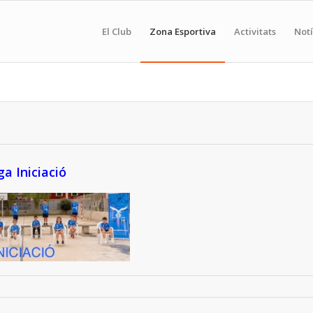
El Club
Zona Esportiva
Activitats
Notí
ga Iniciació