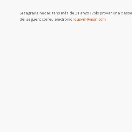
Si t’agrada nedar, tens més de 21 anys i vols provar una class
del següent correu electrònic
rousvm@msn.com