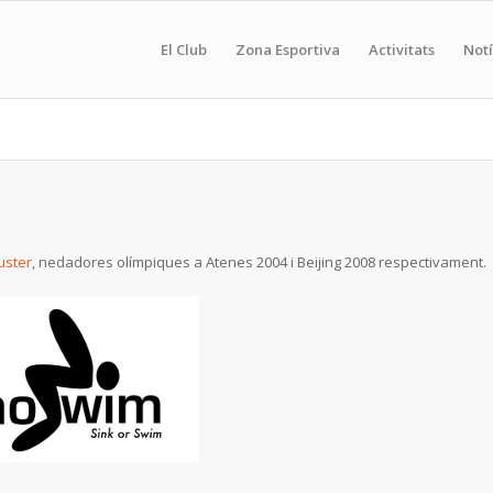
El Club
Zona Esportiva
Activitats
Notí
uster
, nedadores olímpiques a Atenes 2004 i Beijing 2008 respectivament.