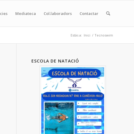
cies
Mediateca
Col.laboradors
Contactar
Estàs a:
Inici
/
Tecnoswim
ESCOLA DE NATACIÓ