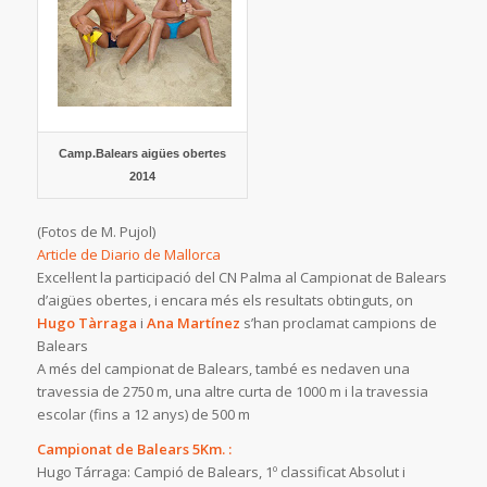
Camp.Balears aigües obertes
2014
(Fotos de M. Pujol)
Article de Diario de Mallorca
Excel·lent la participació del CN Palma al Campionat de Balears
d’aigües obertes, i encara més els resultats obtinguts, on
Hugo Tàrraga
i
Ana Martínez
s’han proclamat campions de
Balears
A més del campionat de Balears, també es nedaven una
travessia de 2750 m, una altre curta de 1000 m i la travessia
escolar (fins a 12 anys) de 500 m
Campionat de Balears 5Km. :
Hugo Tárraga: Campió de Balears, 1º classificat Absolut i