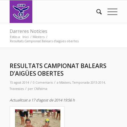
Darreres Notícies
Estàs a:
Inici
/
Màsters
/
Resultats Campionat Balears d’aigües obertes
RESULTATS CAMPIONAT BALEARS
D’AIGÜES OBERTES
/
/
15 agost 2014
0 Comentaris
a
Màsters
,
Temporada 2013-2014
,
/
Travessies
per
CNPalma
Actualitzat a 17 d’agost de 2014 19:56 h