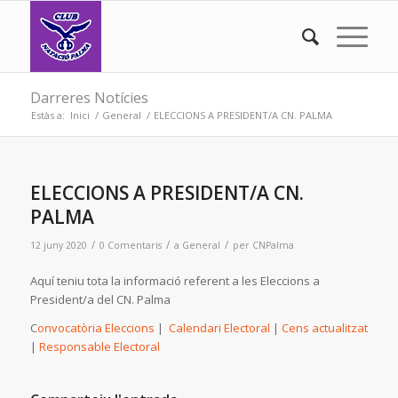
Darreres Notícies
Estàs a:
Inici
/
General
/
ELECCIONS A PRESIDENT/A CN. PALMA
ELECCIONS A PRESIDENT/A CN.
PALMA
/
/
/
12 juny 2020
0 Comentaris
a
General
per
CNPalma
Aquí teniu tota la informació referent a les Eleccions a
President/a del CN. Palma
C
onvocatòria Eleccions
|
Calendari Electoral
|
Cens actualitzat
|
Responsable Electoral