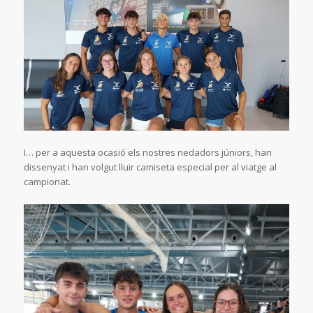
I… per a aquesta ocasió els nostres nedadors júniors, han
dissenyat i han volgut lluir camiseta especial per al viatge al
campionat.