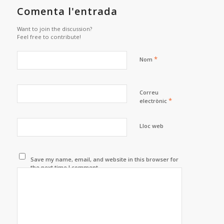
Comenta l'entrada
Want to join the discussion?
Feel free to contribute!
*
Nom
Correu
*
electrònic
Lloc web
Save my name, email, and website in this browser for
the next time I comment.