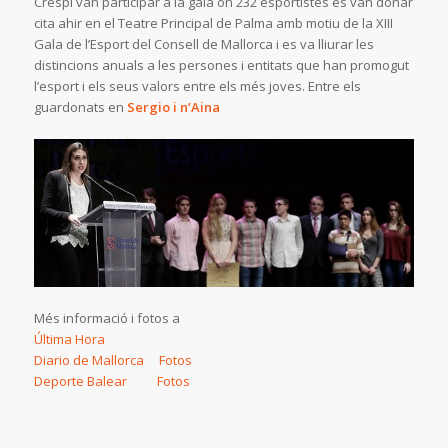
Crespí van participar a la gala on 232 esportistes es van donar
cita ahir en el Teatre Principal de Palma amb motiu de la XIII
Gala de l’Esport del Consell de Mallorca i es va lliurar les
distincions anuals a les persones i entitats que han promogut
l’esport i els seus valors entre els més joves. Entre els
guardonats en
Sergio i n’Aina
Més informació i fotos a
Última Hora
Diario de Mallorca
Fotos
Deporte Balear
Fotos