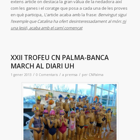
extens article on destaca la gran vàlua de la nedadora així
com les ganes i el coratge que posa a cada una de les proves
en què participa,. L’article acaba amb la frase:
Benvingut sigui
l’exemple que Catalina ha ofert desinteressadament al món:
ni
una lesió, acaba amb el camí començat
XXII TROFEU CN PALMA-BANCA
MARCH AL DIARI UH
/
/
/
1 gener 2013
0 Comentaris
a
premsa
per
CNPalma