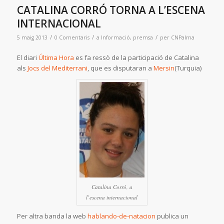
CATALINA CORRÓ TORNA A L’ESCENA
INTERNACIONAL
/
/
/
5 maig 2013
0 Comentaris
a
Informació
,
premsa
per
CNPalma
El diari
Última Hora
es fa ressò de la participació de Catalina
als
Jocs del Mediterrani
, que es disputaran a
Mersin
(Turquia)
Catalina Corró, a
l’escena internacional
Per altra banda la web
hablando-de-natacion
publica un