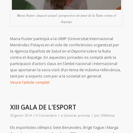
Maria Fuster: situació actual i perspectives de futur de la lluita contra el
dopatge
Maria Fuster participà a la UIMP (Universitat Internacional
Menéndez Pelayo) en el cicle de conferències organitzat per
la
Agencia Española de Salud en el Deporte
sobre la lluita
contra el dopatge. En aquestes jornades es comptà amb la
participació d’actors claus en l’àmbit nacional i internacional
que aportaran la seva visió d’un tema de màxima rellevància,
tant per a experts com per a la societat en general.
Veure l’article complet
XIII GALA DE L’ESPORT
/
/
/
29 gener 2014
0 Comentaris
a
General
,
premsa
per
CNPalma
Els esportistes olímpics Sete Benavides, Brigit Yagüe i Marga