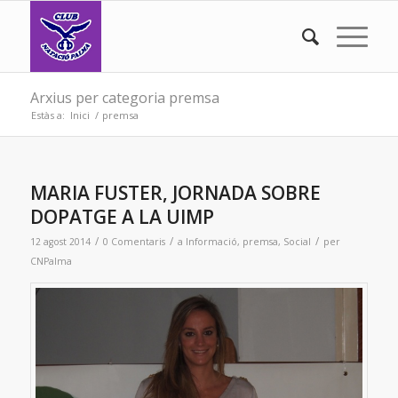
Arxius per categoria premsa
Estàs a:
Inici
/
premsa
MARIA FUSTER, JORNADA SOBRE
DOPATGE A LA UIMP
/
/
/
12 agost 2014
0 Comentaris
a
Informació
,
premsa
,
Social
per
CNPalma