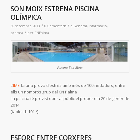
SON MOIX ESTRENA PISCINA
OLÍMPICA
/
/
30 setembre 2013
0 Comentaris
a
General
,
Informació
,
/
premsa
per
CNPalma
Piscina Son Moix
L’
IME
fa una prova d’estrès amb més de 100 nedadors, entre
ells un nombrós grup del CN Palma
La piscina té previst obrir al públic el proper dia 20 de gener de
2014
[table id=101 /]
ESFORÇ ENTRE CORXERES