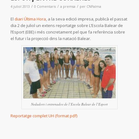
/
/
/
4 juliol 2013
0 Comentaris
a
premsa
per
CNPalma
El
diari Última Hora
, a la seva edició impresa, publicà el passat
dia 2 de juliol un extens reportatge sobre L’Escola Balear de
l’Esport (EBE) i més concretament pel que fa referència sobre
el futur i la projecció dins la natació Balear.
Nedadors i entrenados de l’Escola Balear de l’Esport
Reportatge complet UH (format pdf)