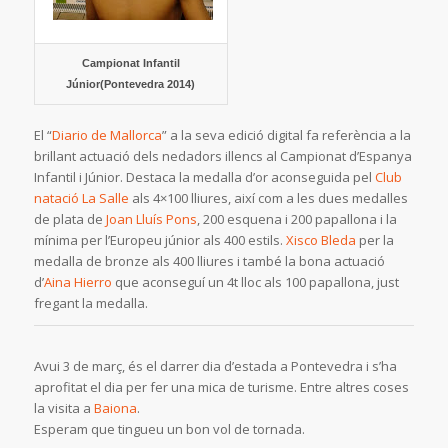
Campionat Infantil
Júnior(Pontevedra 2014)
El “
Diario de Mallorca
” a la seva edició digital fa referència a la
brillant actuació dels nedadors illencs al Campionat d’Espanya
Infantil i Júnior. Destaca la medalla d’or aconseguida pel
Club
natació La Salle
als 4×100 lliures, així com a les dues medalles
de plata de
Joan Lluís Pons
, 200 esquena i 200 papallona i la
mínima per l’Europeu júnior als 400 estils.
Xisco Bleda
per la
medalla de bronze als 400 lliures i també la bona actuació
d’
Aina Hierro
que aconseguí un 4t lloc als 100 papallona, just
fregant la medalla.
Avui 3 de març, és el darrer dia d’estada a Pontevedra i s’ha
aprofitat el dia per fer una mica de turisme. Entre altres coses
la visita a
Baiona
.
Esperam que tingueu un bon vol de tornada.