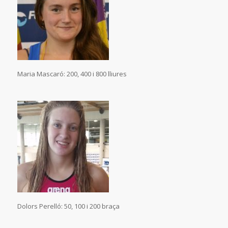
Maria Mascaró: 200, 400 i 800 lliures
Dolors Perelló: 50, 100 i 200 braça