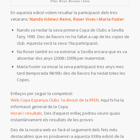
Pilar, Roser, Roxana i Sara
En aquesta edició volem resaltar la participació dels tres
vetarans:
Nando Gómez-Reino, Roser Vives i María Fuster
.
Nando va nedar la seva primera Copa de Clubs a Sevilla
l’any 1995. Des de llavors no ha faltat a cap de les copes de
club. Aquesta serà la seva 19a participació.
Na Roser també es va estrenar a Sevilla encara que es va
absentar dos anys (2008 i 2009) per maternitat.
María Fuster va iniciar la seva participació tres anys mes
tard (temporada 98/99) i des de llavors ha nedat totes les
Copes.
Enllaços per seguir la competició:
Web Copa Espanya Clubs 1a divisió de la RFEN
. Aquí hi ha la
informació general de la Copa.
Horari i resultats
. Des d’aquest enllaç podreu veure quasi
instantàniament els resultats de les proves
Des de la nostra web es farà el seguiment dels fets més
destacables que es produeixin a aquesta XXIIIa edició de la