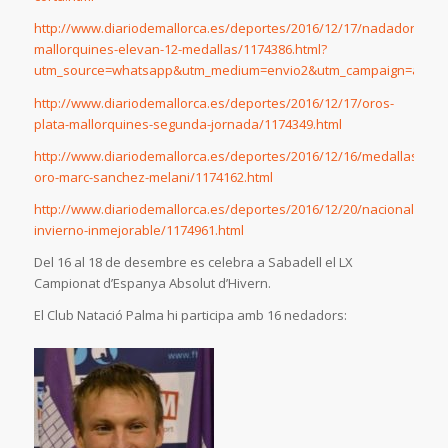
http://www.diariodemallorca.es/deportes/2016/12/17/nadadores-
mallorquines-elevan-12-medallas/1174386.html?
utm_source=whatsapp&utm_medium=envio2&utm_campaign=alert
http://www.diariodemallorca.es/deportes/2016/12/17/oros-
plata-mallorquines-segunda-jornada/1174349.html
http://www.diariodemallorca.es/deportes/2016/12/16/medallas-
oro-marc-sanchez-melani/1174162.html
http://www.diariodemallorca.es/deportes/2016/12/20/nacional-
invierno-inmejorable/1174961.html
Del 16 al 18 de desembre es celebra a Sabadell el LX
Campionat d’Espanya Absolut d’Hivern.
El Club Natació Palma hi participa amb 16 nedadors: