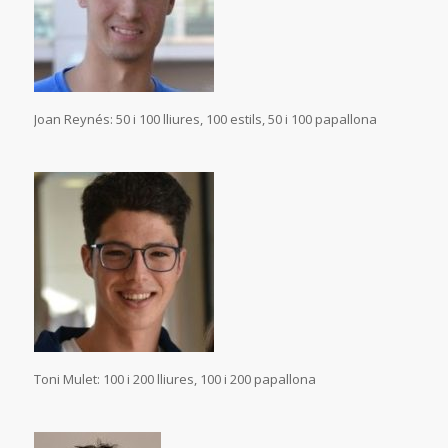
Joan Reynés: 50 i 100 lliures, 100 estils, 50 i 100 papallona
Toni Mulet: 100 i 200 lliures, 100 i 200 papallona