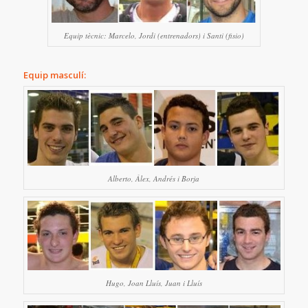
Equip tècnic: Marcelo, Jordi (entrenadors) i Santi (fisio)
Equip masculí:
Alberto, Álex, Andrés i Borja
Hugo, Joan Lluís, Juan i Lluís