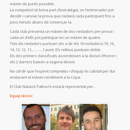
màxim de punts possible.
La competició té bona part d’estratègia, on l’entrenador pot
decidir i canviar la prova que nedarà cada participant fins a
pocs minuts abans de començar-la.
Cada club presenta un màxim de dos nedadors per prova i
cada un d’ells pot participar en un màxim de quatre.
Tots els nedadors puntuen (és a dir els 16 nedadors) 19, 16,
14, 13, 12, 11,……….1 punt. Els relleus puntuen doble.
Els dos primers classificats ascendeixen a la divisió d’honor i
els 2 darrers baixen a segona divisió.
No cal dir que l’esperit competitiu i d’equip és cabdal per dur
endavant el màxim rendiment a la Copa.
El Club Natació Palma hi estarà representat per…
Equip tècnic: