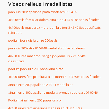
Vídeos relleus i medallistes
joanlluis 200papallona plata rcbalears 01 54 85
4x100estils fem pilar dolors aina lucia 4 14 80 8esclassificades
4x100estils masc alex marc joanlluis toni 3 42 49 8esclassificats
rcbalears
podium joanlluis bronze 200estils
joanlluis 200estils 01 58 48 medallabronze rcbalears
4×200 lliures masc toni sergio jon joanlluis 7 21 77 4ts
classificats
podium joan lluis 200 papallona plata
4x200lliures fem pilar lucia aina maria 8 13 39 5es classificades
aina hierro 200papallona 2 10 11 medalla or
aina hierro 100papallona medalla bronze rc balears 01 00 46
Pòdium aina hierro 200 papallona or
4x100lliures fem aina lucia maria pilar 03 50 16 7es