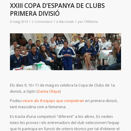
XXIII COPA D’ESPANYA DE CLUBS
PRIMERA DIVISIÓ
/
/
/
6 maig 2014
2 Comentaris
a
Nacionals
per
CNPalma
Els dies 9, 10 i 11 de maig es celebra la Copa de Clubs de 1a
divisió, a Gijón (
Santa Olaya
)
Podeu
veure als 8 equips que competiran
en primera divisió,
tant masculina com a femenina.
Es tracta d’una competició “diferent” a les altres. Es neden
totes les proves i els entrenadors del club seleccionen l’equip
que hi participa en funció de criteris tècnics per tal d’obtenir el