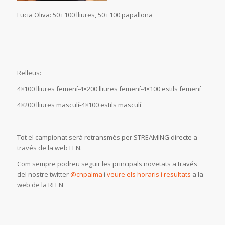
Lucia Oliva: 50 i 100 lliures, 50 i 100 papallona
Relleus:
4×100 lliures femení-4×200 lliures femení-4×100 estils femení
4×200 lliures masculí-4×100 estils masculí
Tot el campionat serà retransmès per STREAMING directe a
través de la web FEN.
Com sempre podreu seguir les principals novetats a través
del nostre twitter
@cnpalma
i
veure els horaris i resultats
a la
web de la RFEN