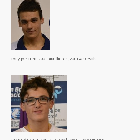
Tony Joe Trett: 200 i 400 lliures, 200 i 400 estils