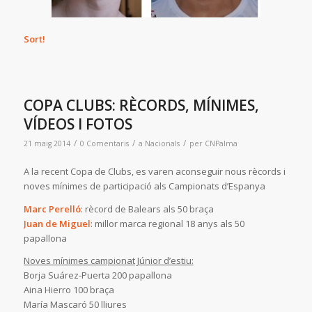
Sort!
COPA CLUBS: RÈCORDS, MÍNIMES,
VÍDEOS I FOTOS
/
/
/
21 maig 2014
0 Comentaris
a
Nacionals
per
CNPalma
A la recent Copa de Clubs, es varen aconseguir nous rècords i
noves mínimes de participació als Campionats d’Espanya
Marc Perelló
: rècord de Balears als 50 braça
Juan de Miguel
: millor marca regional 18 anys als 50
papallona
Noves mínimes campionat Júnior d’estiu:
Borja Suárez-Puerta 200 papallona
Aina Hierro 100 braça
María Mascaró 50 lliures