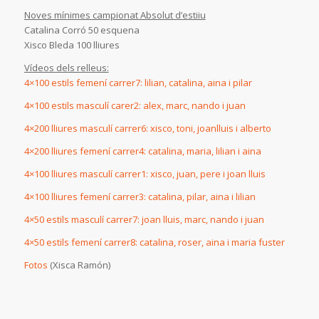
Noves mínimes campionat Absolut d’estiiu
Catalina Corró 50 esquena
Xisco Bleda 100 lliures
Vídeos dels relleus:
4×100 estils femení carrer7: lilian, catalina, aina i pilar
4×100 estils masculí carer2: alex, marc, nando i juan
4×200 lliures masculí carrer6: xisco, toni, joanlluis i alberto
4×200 lliures femení carrer4: catalina, maria, lilian i aina
4×100 lliures masculí carrer1: xisco, juan, pere i joan lluis
4×100 lliures femení carrer3: catalina, pilar, aina i lilian
4×50 estils masculí carrer7: joan lluis, marc, nando i juan
4×50 estils femení carrer8: catalina, roser, aina i maria fuster
Fotos
(Xisca Ramón)