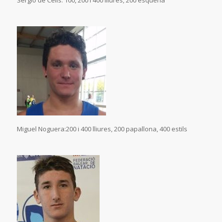
Sergio de Celis: 100, 200 i 400 lliures, 200 esquena
Miguel Noguera:200 i 400 lliures, 200 papallona, 400 estils