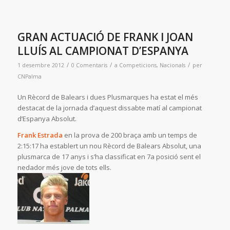
GRAN ACTUACIÓ DE FRANK I JOAN
LLUÍS AL CAMPIONAT D’ESPANYA
/
/
/
1 desembre 2012
0 Comentaris
a
Competicions
,
Nacionals
per
CNPalma
Un Rècord de Balears i dues Plusmarques ha estat el més
destacat de la jornada d’aquest dissabte matí al campionat
d’Espanya Absolut.
Frank Estrada
en la prova de 200 braça amb un temps de
2:15:17 ha establert un nou Rècord de Balears Absolut, una
plusmarca de 17 anys i s’ha classificat en 7a posició sent el
nedador més jove de tots ells.