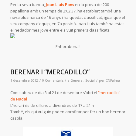
Per la seva banda,
Joan Lluís Pons
en la prova de 200
papallona amb un temps de 2:02:37, ha establert també una
nova plusmarca de 16 anys i ha quedat classificat, igual que el
seu company d’equip, en 7a posició. Joan Lluís també ha estat
el nedador mes jove entre els vuit primers classificats.
Enhorabona!!
BERENAR I “MERCADILLO”
/
/
/
1 desembre 2012
0 Comentaris
a
General
,
Social
per
CNPalma
Com sabeu de dia 3 al 21 de desembre s’obri el
“mercadillo”
de Nadal
L’horari és de dilluns a divendres de 17 a 21 h
També, els qui vulguin poden aprofitar per fer un bon berenar
casolà.