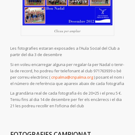
Clicau per ampliar
Les fotografies estaran exposades a l’Aula Social del Club a
partir del dia 3 de desembre
Si en voleu encarregar alguna per regalar-la per Nadal o tenir-
la de record, ho podreu fer telefonant al club 971763939 o bé
per correu electrònic (
cnpalma@cnpalma.org
) posant el nom i
el número de referència que apareix abaix de cada fotografia
La grandària real de cada fotografia és de 20×25 i el preu 5 €.
Teniu fins al dia 14 de desembre per fer els encàrrecs i el dia
21 les podreu recollir en l’oficina del club
FOTOGRAFIES CAMPIONAT