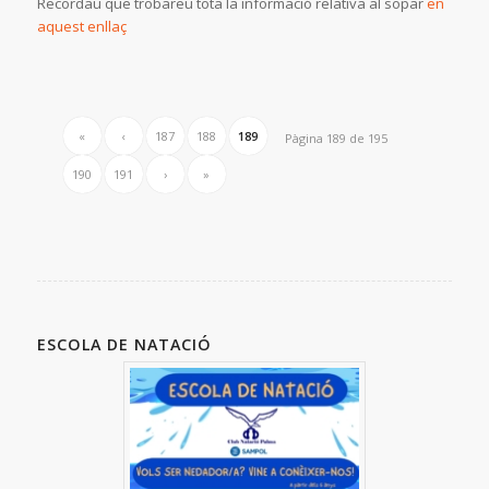
Recordau que trobareu tota la informació relativa al sopar
en
aquest enllaç
«
‹
187
188
189
Pàgina 189 de 195
190
191
›
»
ESCOLA DE NATACIÓ