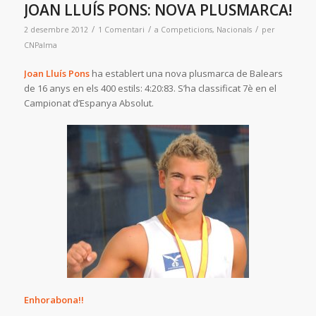
JOAN LLUÍS PONS: NOVA PLUSMARCA!
/
/
/
2 desembre 2012
1 Comentari
a
Competicions
,
Nacionals
per
CNPalma
Joan Lluís Pons
ha establert una nova plusmarca de Balears
de 16 anys en els 400 estils: 4:20:83. S’ha classificat 7è en el
Campionat d’Espanya Absolut.
Enhorabona!!