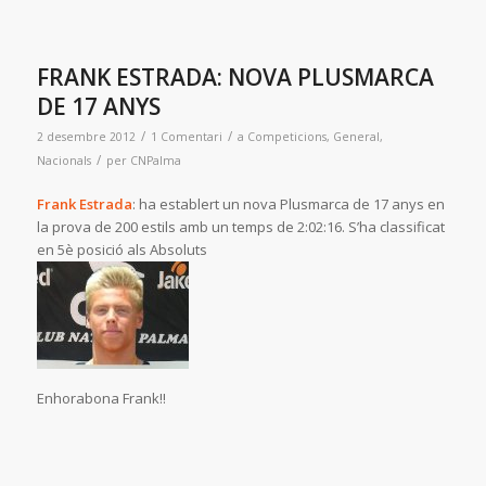
FRANK ESTRADA: NOVA PLUSMARCA
DE 17 ANYS
/
/
2 desembre 2012
1 Comentari
a
Competicions
,
General
,
/
Nacionals
per
CNPalma
Frank Estrada
: ha establert un nova Plusmarca de 17 anys en
la prova de 200 estils amb un temps de 2:02:16. S’ha classificat
en 5è posició als Absoluts
Enhorabona Frank!!